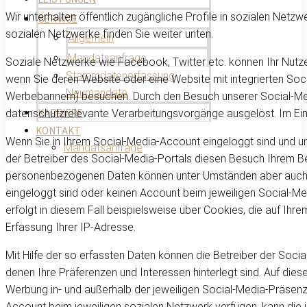
Wir unterhalten öffentlich zugängliche Profile in sozialen Netz
SERVICE
sozialen Netzwerke finden Sie weiter unten.
Allgemein
Mandatsanfrage
Soziale Netzwerke wie Facebook, Twitter etc. können Ihr Nutze
Stammdatenerfassung
wenn Sie deren Website oder eine Website mit integrierten Soci
Neumandate
Werbebannern) besuchen. Durch den Besuch unserer Social-Me
datenschutzrelevante Verarbeitungsvorgänge ausgelöst. Im Ein
KARRIERE
KONTAKT
Wenn Sie in Ihrem Social-Media-Account eingeloggt sind und 
Mandatsanfrage
der Betreiber des Social-Media-Portals diesen Besuch Ihrem B
personenbezogenen Daten können unter Umständen aber auch d
eingeloggt sind oder keinen Account beim jeweiligen Social-Me
erfolgt in diesem Fall beispielsweise über Cookies, die auf Ih
Erfassung Ihrer IP-Adresse.
Mit Hilfe der so erfassten Daten können die Betreiber der Social
denen Ihre Präferenzen und Interessen hinterlegt sind. Auf di
Werbung in- und außerhalb der jeweiligen Social-Media-Präsenz
Account beim jeweiligen sozialen Netzwerk verfügen, kann die