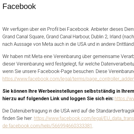
Facebook
Wir verfügen über ein Profil bei Facebook. Anbieter dieses Diens
Grand Canal Square, Grand Canal Harbour, Dublin 2, Irland (nac
nach Aussage von Meta auch in die USA und in andere Drittländ
Wir haben mit Meta eine Vereinbarung über gemeinsame Verarb
dieser Vereinbarung wird festgelegt, für welche Datenverarbeit
wenn Sie unsere Facebook-Page besuchen. Diese Vereinbarung
https://www.facebook.com/legal/terms/page_controller_add
Sie können Ihre Werbeeinstellungen selbstständig in Ihre
hierzu auf folgenden Link und loggen Sie sich ein:
https://
Die Datenübertragung in die USA wird auf die Standardvertrags
finden Sie hier:
https://www.facebook.com/legal/EU_data_tran
de.facebook.com/help/566994660333381
.