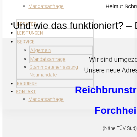
Mandatsanfrage
Helmut Schm
Und wie das funktioniert? – 
BERATER
LEISTUNGEN
SERVICE
Allgemein
Wir sind umgez
Mandatsanfrage
Stammdatenerfassung
Unsere neue Adres
Neumandate
KARRIERE
Reichbrunst
KONTAKT
Mandatsanfrage
Forchhe
(Nähe TÜV Süd)