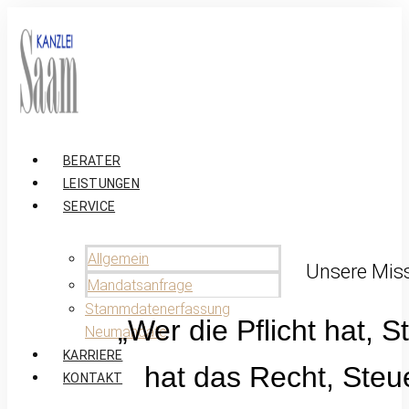
BERATER
LEISTUNGEN
SERVICE
Allgemein
Unsere Mis
Mandatsanfrage
Stammdatenerfassung
„Wer die Pflicht hat, 
Neumandate
KARRIERE
hat das Recht, Steu
KONTAKT